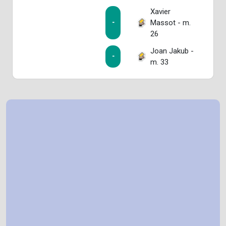
Xavier
Massot - m.
-
26
Joan Jakub -
-
m. 33