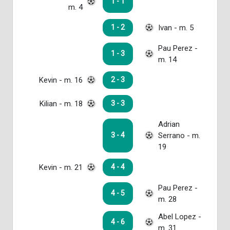
1 - 1
m. 4
Ivan - m. 5
1 - 2
Pau Perez -
1 - 3
m. 14
Kevin - m. 16
2 - 3
Kilian - m. 18
3 - 3
Adrian
Serrano - m.
3 - 4
19
Kevin - m. 21
4 - 4
Pau Perez -
4 - 5
m. 28
Abel Lopez -
4 - 6
m. 31