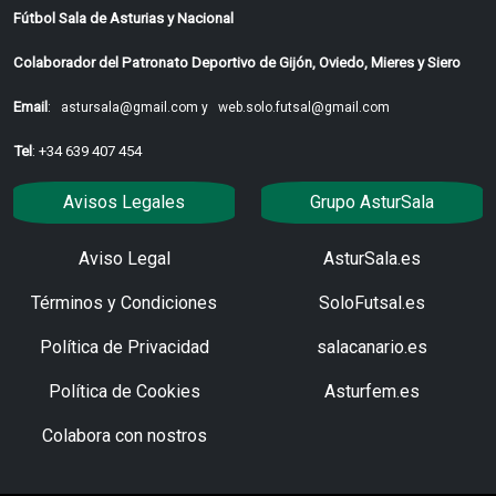
Fútbol Sala de Asturias y Nacional
Colaborador del Patronato Deportivo de Gijón, Oviedo, Mieres y Siero
Email
:
astursala@gmail.com y
web.solo.futsal@gmail.com
Tel
: +34 639 407 454
Avisos Legales
Grupo AsturSala
Aviso Legal
AsturSala.es
Términos y Condiciones
SoloFutsal.es
Política de Privacidad
salacanario.es
Política de Cookies
Asturfem.es
Colabora con nostros