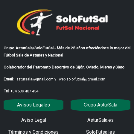
Grupo AsturSala/SoloFutSal - Más de 25 años ofreciéndote lo mejor del
Fútbol Sala de Asturias y Nacional
Colaborador del Patronato Deportivo de Gijón, Oviedo, Mieres y Siero
Email
:
astursala@gmail.com y
web.solo.futsal@gmail.com
Tel
: +34 639 407 454
Avisos Legales
Grupo AsturSala
Aviso Legal
AsturSala.es
Términos y Condiciones
SoloFutsal.es