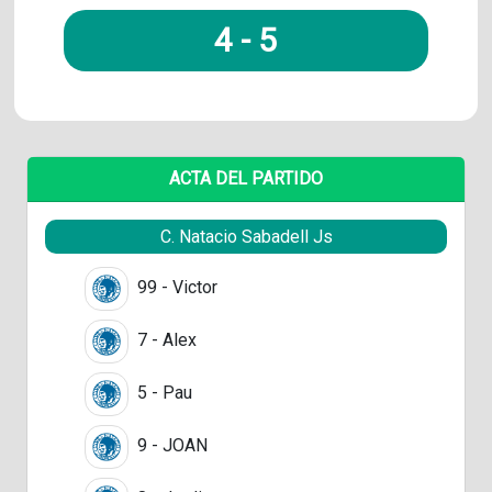
4
-
5
ACTA DEL PARTIDO
C. Natacio Sabadell Js
99 - Victor
7 - Alex
5 - Pau
9 - JOAN