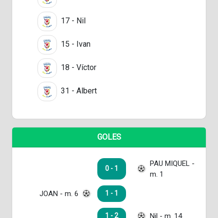
17 - Nil
15 - Ivan
18 - Víctor
31 - Albert
GOLES
PAU MIQUEL -
0 - 1
m. 1
JOAN - m. 6
1 - 1
Nil - m. 14
1 - 2