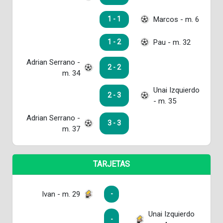
Marcos - m. 6
1 - 1
Pau - m. 32
1 - 2
Adrian Serrano -
2 - 2
m. 34
Unai Izquierdo
2 - 3
- m. 35
Adrian Serrano -
3 - 3
m. 37
TARJETAS
Ivan - m. 29
-
Unai Izquierdo
-