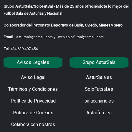
Grupo AsturSala/SoloFutSal - Más de 25 años ofreciéndote lo mejor del
Fútbol Sala de Asturias y Nacional
Colaborador del Patronato Deportivo de Gijón, Oviedo, Mieres y Siero
Email
:
astursala@gmail.com y
web.solo.futsal@gmail.com
Tel
: +34 639 407 454
Avisos Legales
Grupo AsturSala
Aviso Legal
AsturSala.es
Términos y Condiciones
SoloFutsal.es
Política de Privacidad
salacanario.es
Política de Cookies
Asturfem.es
Colabora con nostros