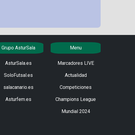
Grupo AsturSala
Menu
AsturSala.es
Marcadores LIVE
SoloFutsal.es
Actualidad
salacanario.es
Competiciones
Asturfem.es
Champions League
Mundial 2024