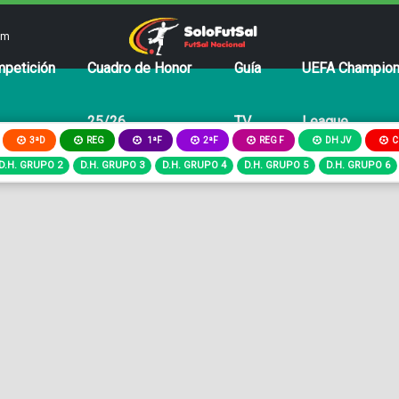
om
petición
Cuadro de Honor
Guía
UEFA Champio
25/26
TV
League
3ªD
REG
2ªF
REG F
DH JV
C
1ªF
D.H. GRUPO 2
D.H. GRUPO 3
D.H. GRUPO 4
D.H. GRUPO 5
D.H. GRUPO 6