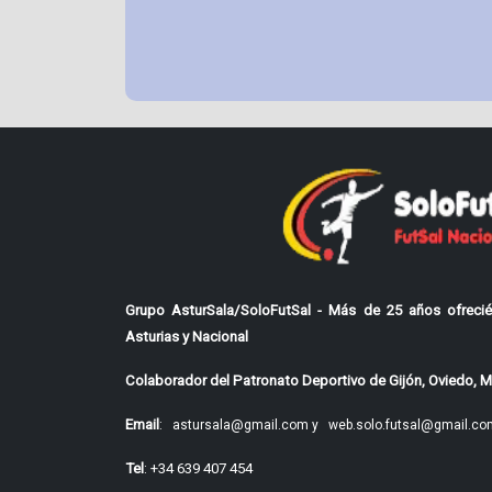
Grupo AsturSala/SoloFutSal - Más de 25 años ofrecié
Asturias y Nacional
Colaborador del Patronato Deportivo de Gijón, Oviedo, Mi
Email
:
astursala@gmail.com y
web.solo.futsal@gmail.co
Tel
: +34 639 407 454