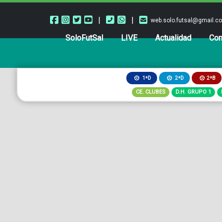
|
|
web.solo.futsal@gmail.c
SoloFutSal
LIVE
Actualidad
Com
2ªB
1ªD
2ªD
CE. CLUBES
D.H. GRUPO 1