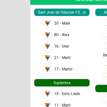
Sant Joan de Vilassar F.S. Js
A
20 - Mark
80 - Alex
16 - Unai
Ba
21 - Martí
17 - Martin
Suplentes
19 - Enric Llado
11 - Martí