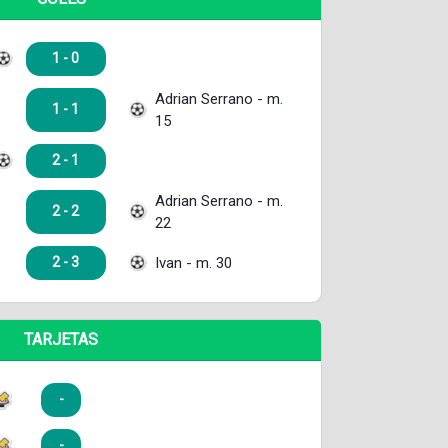
1 - 0
Adrian Serrano - m.
1 - 1
15
2 - 1
Adrian Serrano - m.
2 - 2
22
Ivan - m. 30
2 - 3
TARJETAS
-
-