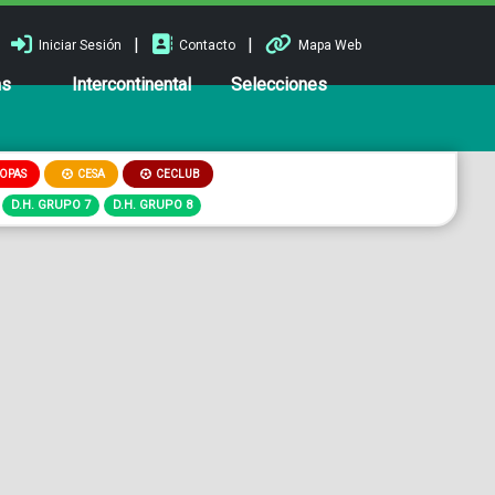
|
|
Iniciar Sesión
Contacto
Mapa Web
ns
Intercontinental
Selecciones
OPAS
CESA
CECLUB
D.H. GRUPO 7
D.H. GRUPO 8