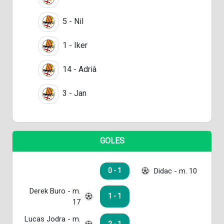
5 - Nil
1 - Iker
14 - Adrià
3 - Jan
GOLES
Didac - m. 10
0 - 1
Derek Buro - m.
1 - 1
17
Lucas Jodra - m.