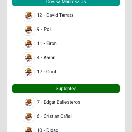
Covisa Manresa Js
12 - David Terrats
9 - Pol
11 - Eiron
4 - Aaron
17 - Oriol
Suplentes
7 - Edgar Ballesteros
6 - Cristian Cañal
10 - Didac