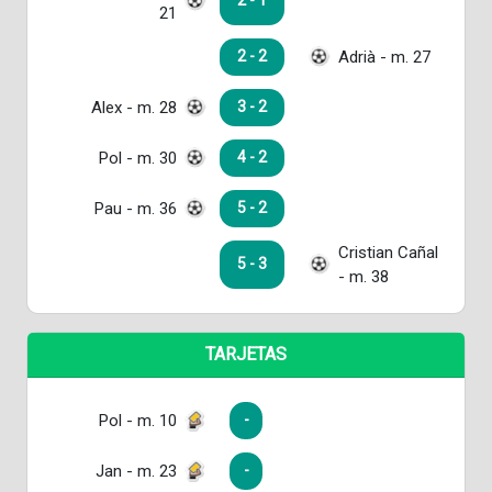
2 - 1
21
Adrià - m. 27
2 - 2
Alex - m. 28
3 - 2
Pol - m. 30
4 - 2
Pau - m. 36
5 - 2
Cristian Cañal
5 - 3
- m. 38
TARJETAS
Pol - m. 10
-
Jan - m. 23
-