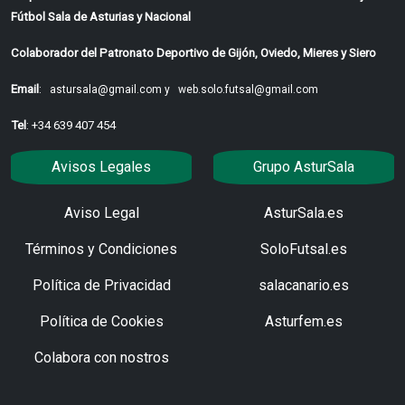
Fútbol Sala de Asturias y Nacional
Colaborador del Patronato Deportivo de Gijón, Oviedo, Mieres y Siero
Email
:
astursala@gmail.com y
web.solo.futsal@gmail.com
Tel
: +34 639 407 454
Avisos Legales
Grupo AsturSala
Aviso Legal
AsturSala.es
Términos y Condiciones
SoloFutsal.es
Política de Privacidad
salacanario.es
Política de Cookies
Asturfem.es
Colabora con nostros