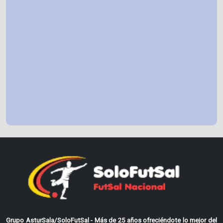
Grupo AsturSala/SoloFutSal - Más de 25 años ofreciéndote lo mejor del