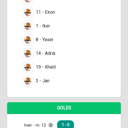
11 - Eiron
1 - Iker
8 - Yaser
14 - Adrià
19 - Khalil
3 - Jan
GOLES
Ivan - m. 12
1 - 0