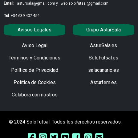
Email
:
astursala@gmail.com y
web.solo.futsal@gmail.com
Tel
: +34 639 407 454
Avisos Legales
Grupo AsturSala
Aviso Legal
AsturSala.es
Términos y Condiciones
SoloFutsal.es
Política de Privacidad
salacanario.es
Política de Cookies
Asturfem.es
Colabora con nostros
© 2024 SoloFutsal. Todos los derechos reservados.