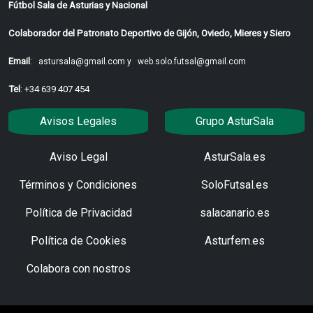
Fútbol Sala de Asturias y Nacional
Colaborador del Patronato Deportivo de Gijón, Oviedo, Mieres y Siero
Email
:
astursala@gmail.com y
web.solo.futsal@gmail.com
Tel
: +34 639 407 454
Avisos Legales
Grupo AsturSala
Aviso Legal
AsturSala.es
Términos y Condiciones
SoloFutsal.es
Política de Privacidad
salacanario.es
Política de Cookies
Asturfem.es
Colabora con nostros