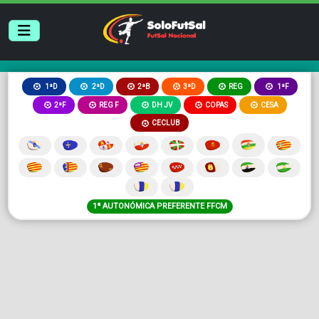
2ªB
3ªD
REG
1ªD
2ªD
1ªF
2ªF
REG F
DH JV
COPAS
CESA
CECLUB
1ª AUTONÓMICA PREFERENTE FFCM