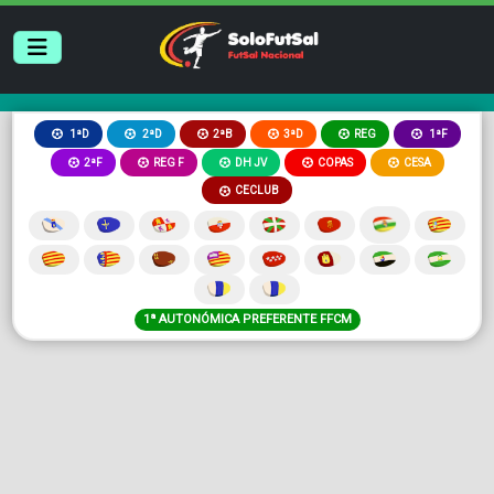
2ªB
3ªD
REG
1ªD
2ªD
1ªF
2ªF
REG F
DH JV
COPAS
CESA
CECLUB
1ª AUTONÓMICA PREFERENTE FFCM