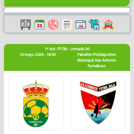
1ª Aut. FFCM - Jornada 30
16 mayo 2026 - 18:00
Pabellón Polideportivo
Municipal San Antonio
Tomelloso