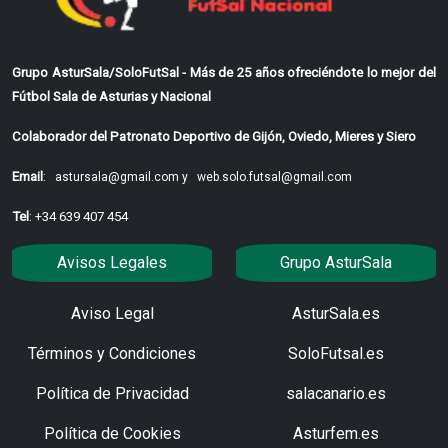
Grupo AsturSala/SoloFutSal - Más de 25 años ofreciéndote lo mejor del
Fútbol Sala de Asturias y Nacional
Colaborador del Patronato Deportivo de Gijón, Oviedo, Mieres y Siero
Email
:
astursala@gmail.com y
web.solo.futsal@gmail.com
Tel
: +34 639 407 454
Avisos Legales
Grupo AsturSala
Aviso Legal
AsturSala.es
Términos y Condiciones
SoloFutsal.es
Política de Privacidad
salacanario.es
Política de Cookies
Asturfem.es