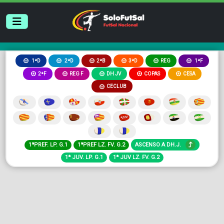
2ªB
3ªD
REG
1ªD
2ªD
1ªF
2ªF
REG F
DH JV
COPAS
CESA
CECLUB
1ªPREF. LP. G.1
1ªPREF LZ. FV. G.2
ASCENSO A DH.J.
1ª JUV. LP. G.1
1ª JUV LZ. FV. G.2