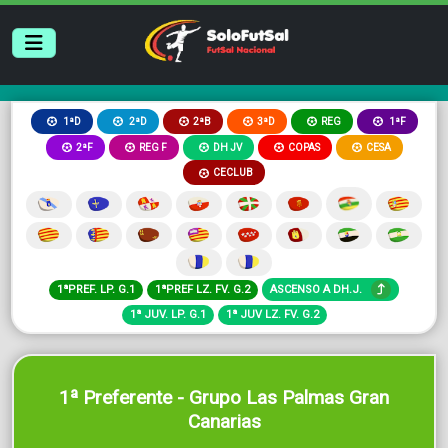
2ªB
3ªD
REG
1ªD
2ªD
1ªF
2ªF
REG F
DH JV
COPAS
CESA
CECLUB
1ªPREF. LP. G.1
1ªPREF LZ. FV. G.2
ASCENSO A DH.J.
1ª JUV. LP. G.1
1ª JUV LZ. FV. G.2
1ª Preferente - Grupo Las Palmas Gran
Canarias