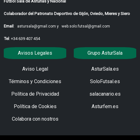
Fútbol Sala de Asturias y Nacional
Colaborador del Patronato Deportivo de Gijón, Oviedo, Mieres y Siero
Email
:
astursala@gmail.com y
web.solo.futsal@gmail.com
Tel
: +34 639 407 454
Avisos Legales
Grupo AsturSala
Aviso Legal
AsturSala.es
Términos y Condiciones
SoloFutsal.es
Política de Privacidad
salacanario.es
Política de Cookies
Asturfem.es
Colabora con nostros