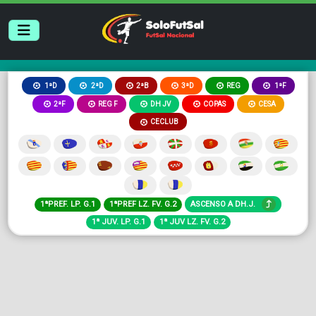
2ªB
3ªD
REG
1ªD
2ªD
1ªF
2ªF
REG F
DH JV
COPAS
CESA
CECLUB
1ªPREF. LP. G.1
1ªPREF LZ. FV. G.2
ASCENSO A DH.J.
1ª JUV. LP. G.1
1ª JUV LZ. FV. G.2