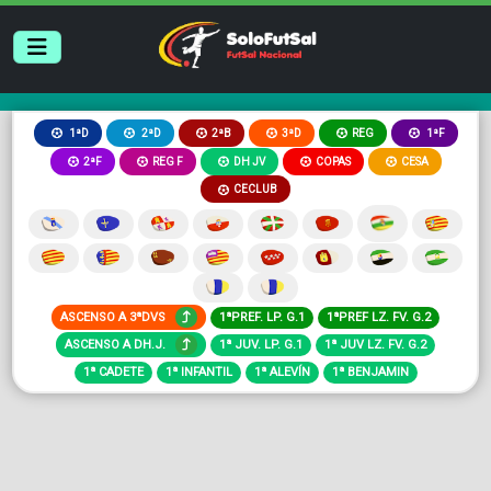
2ªB
3ªD
REG
1ªD
2ªD
1ªF
2ªF
REG F
DH JV
COPAS
CESA
CECLUB
ASCENSO A 3ªDVS
1ªPREF. LP. G.1
1ªPREF LZ. FV. G.2
ASCENSO A DH.J.
1ª JUV. LP. G.1
1ª JUV LZ. FV. G.2
1ª CADETE
1ª INFANTIL
1ª ALEVÍN
1ª BENJAMIN