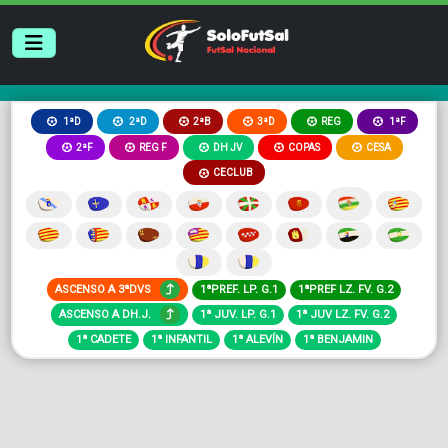
2ªB
3ªD
REG
1ªD
2ªD
1ªF
2ªF
REG F
DH JV
COPAS
CESA
CECLUB
ASCENSO A 3ªDVS
1ªPREF. LP. G.1
1ªPREF LZ. FV. G.2
ASCENSO A DH.J.
1ª JUV. LP. G.1
1ª JUV LZ. FV. G.2
1ª CADETE
1ª INFANTIL
1ª ALEVÍN
1ª BENJAMIN