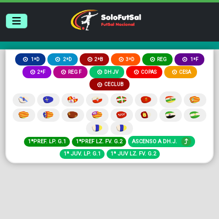
2ªB
3ªD
REG
1ªD
2ªD
1ªF
2ªF
REG F
DH JV
COPAS
CESA
CECLUB
1ªPREF. LP. G.1
1ªPREF LZ. FV. G.2
ASCENSO A DH.J.
1ª JUV. LP. G.1
1ª JUV LZ. FV. G.2