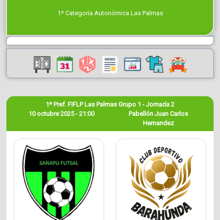
1ª Categoría Autonómica Las Palmas
1ª Pref. FIFLP Las Palmas Grupo 1 - Jornada 2
10 octubre 2025 - 21:00
Pabellón Juan Carlos
Hernandez