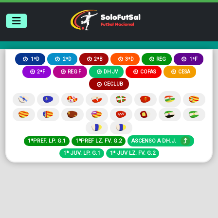
2ªB
3ªD
REG
1ªD
2ªD
1ªF
2ªF
REG F
DH JV
COPAS
CESA
CECLUB
1ªPREF. LP. G.1
1ªPREF LZ. FV. G.2
ASCENSO A DH.J.
1ª JUV. LP. G.1
1ª JUV LZ. FV. G.2