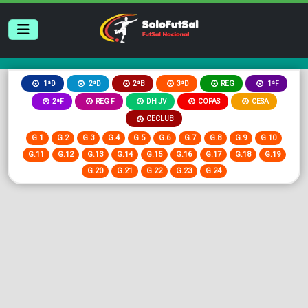
2ªB
3ªD
REG
1ªD
2ªD
1ªF
2ªF
REG F
DH JV
COPAS
CESA
CECLUB
G.1
G.2
G.3
G.4
G.5
G.6
G.7
G.8
G.9
G.10
G.11
G.12
G.13
G.14
G.15
G.16
G.17
G.18
G.19
G.20
G.21
G.22
G.23
G.24