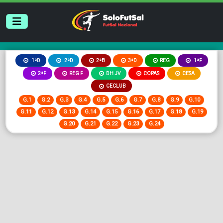
2ªB
3ªD
REG
1ªD
2ªD
1ªF
2ªF
REG F
DH JV
COPAS
CESA
CECLUB
G.1
G.2
G.3
G.4
G.5
G.6
G.7
G.8
G.9
G.10
G.11
G.12
G.13
G.14
G.15
G.16
G.17
G.18
G.19
G.20
G.21
G.22
G.23
G.24