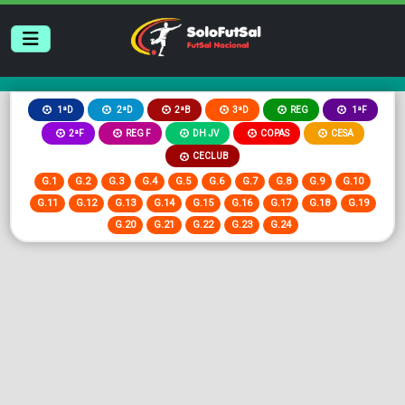
2ªB
3ªD
REG
1ªD
2ªD
1ªF
2ªF
REG F
DH JV
COPAS
CESA
CECLUB
G.1
G.2
G.3
G.4
G.5
G.6
G.7
G.8
G.9
G.10
G.11
G.12
G.13
G.14
G.15
G.16
G.17
G.18
G.19
G.20
G.21
G.22
G.23
G.24