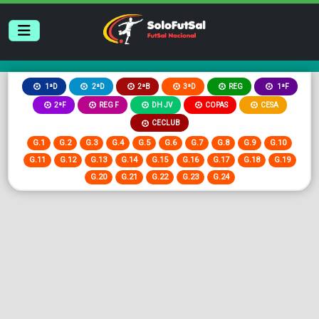
2ªB
3ªD
REG
1ªD
2ªD
1ªF
2ªF
REG F
DH JV
COPAS
CESA
CECLUB
G.1
G.2
G.3
G.4
G.5
G.6
G.7
G.8
G.9
G.10
G.11
G.12
G.13
G.14
G.15
G.16
G.17
G.18
G.19
G.20
G.21
G.22
G.23
G.24