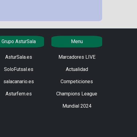
Grupo AsturSala
Menu
AsturSala.es
Marcadores LIVE
SoloFutsal.es
Actualidad
salacanario.es
Competiciones
Asturfem.es
Champions League
Mundial 2024