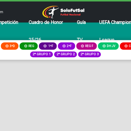
om
petición
Cuadro de Honor
Guía
UEFA Champio
25/26
TV
League
3ªD
REG
2ªF
REG F
DH JV
C
1ªF
2ª GRUPO 1
2ª GRUPO 2
2ª GRUPO 3