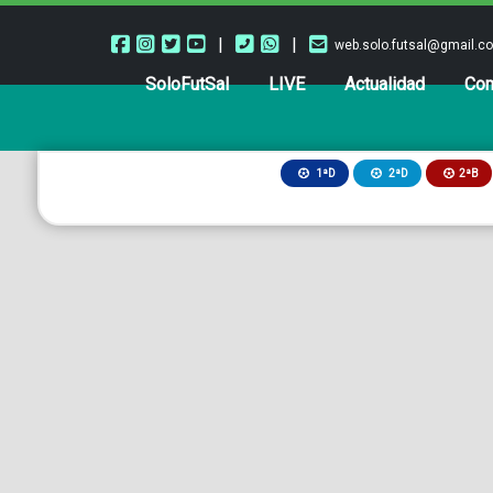
|
|
web.solo.futsal@gmail.c
SoloFutSal
LIVE
Actualidad
Com
2ªB
1ªD
2ªD