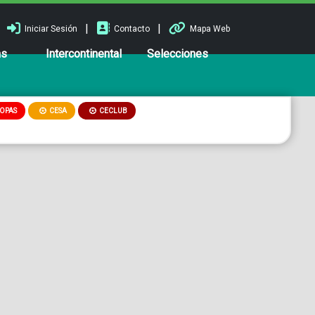
|
|
Iniciar Sesión
Contacto
Mapa Web
ns
Intercontinental
Selecciones
OPAS
CESA
CECLUB