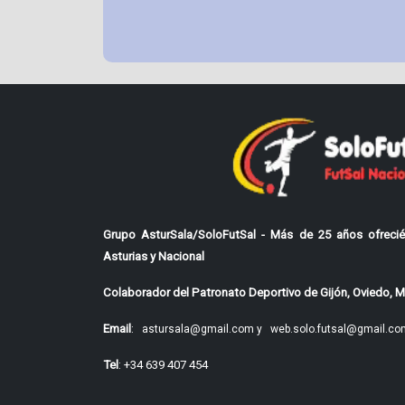
Grupo AsturSala/SoloFutSal - Más de 25 años ofrecié
Asturias y Nacional
Colaborador del Patronato Deportivo de Gijón, Oviedo, Mi
Email
:
astursala@gmail.com y
web.solo.futsal@gmail.co
Tel
: +34 639 407 454