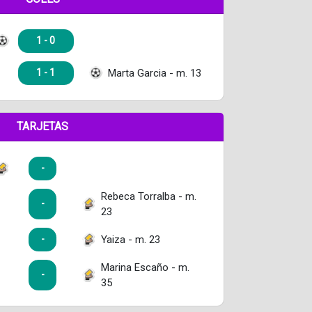
1 - 0
Marta Garcia - m. 13
1 - 1
TARJETAS
-
Rebeca Torralba - m.
-
23
Yaiza - m. 23
-
Marina Escaño - m.
-
35