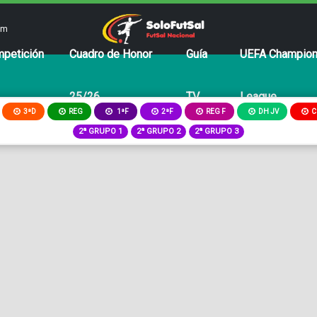
om
petición
Cuadro de Honor
Guía
UEFA Champio
25/26
TV
League
3ªD
REG
2ªF
REG F
DH JV
C
1ªF
2ª GRUPO 1
2ª GRUPO 2
2ª GRUPO 3