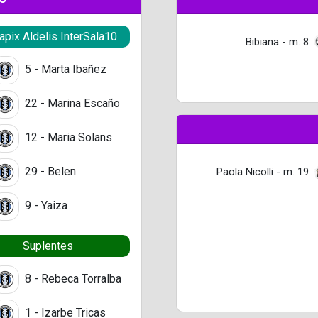
pix Aldelis InterSala10
Bibiana - m. 8
5 - Marta Ibañez
22 - Marina Escaño
12 - Maria Solans
29 - Belen
Paola Nicolli - m. 19
9 - Yaiza
Suplentes
8 - Rebeca Torralba
1 - Izarbe Tricas