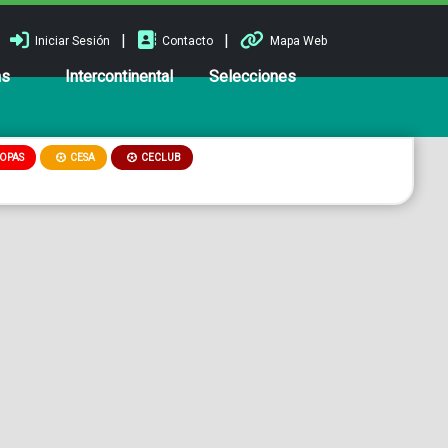
|
|
Iniciar Sesión
Contacto
Mapa Web
ns
Intercontinental
Selecciones
OPAS
CESA
CECLUB