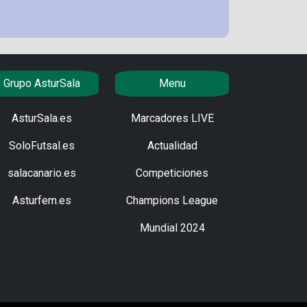
Grupo AsturSala
Menu
AsturSala.es
Marcadores LIVE
SoloFutsal.es
Actualidad
salacanario.es
Competiciones
Asturfem.es
Champions League
Mundial 2024