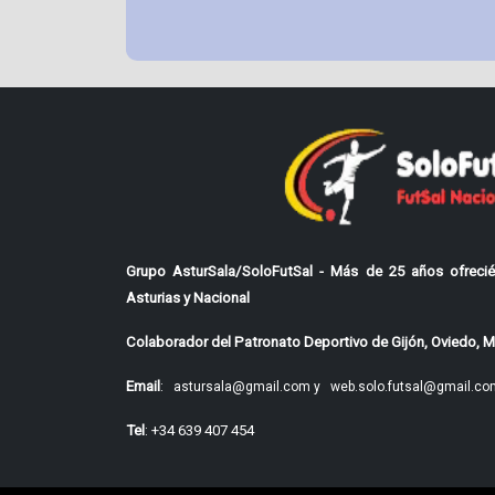
Grupo AsturSala/SoloFutSal - Más de 25 años ofrecié
Asturias y Nacional
Colaborador del Patronato Deportivo de Gijón, Oviedo, Mi
Email
:
astursala@gmail.com y
web.solo.futsal@gmail.co
Tel
: +34 639 407 454