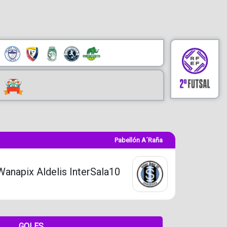
Pabellón A´Raña
Wanapix Aldelis InterSala10
GOLES