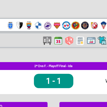
2ª Dvs F. - Playoff Final - Ida
1
-
1
DO