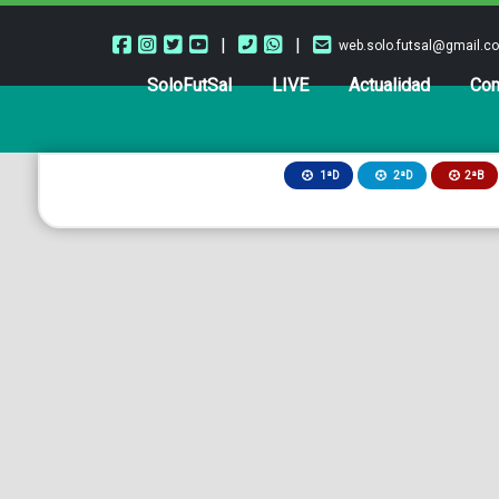
|
|
web.solo.futsal@gmail.c
SoloFutSal
LIVE
Actualidad
Com
2ªB
1ªD
2ªD