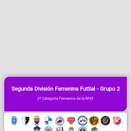
Segunda División Femenina FutSal - Grupo 2
2ª Categoría Femenina de la RFEF