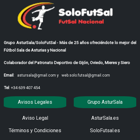
Grupo AsturSala/SoloFutSal - Más de 25 años ofreciéndote lo mejor del
Fútbol Sala de Asturias y Nacional
Colaborador del Patronato Deportivo de Gijón, Oviedo, Mieres y Siero
Email
:
astursala@gmail.com y
web.solo.futsal@gmail.com
Tel
: +34 639 407 454
Avisos Legales
Grupo AsturSala
Aviso Legal
AsturSala.es
Términos y Condiciones
SoloFutsal.es