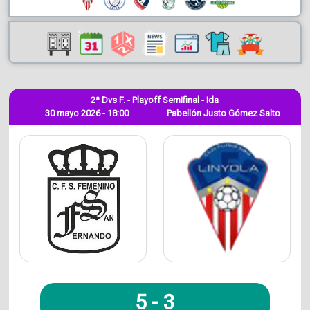
2ª Dvs F. - Playoff Semifinal - Ida
30 mayo 2026 - 18:00
Pabellón Justo Gómez Salto
5
-
3