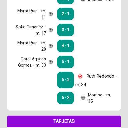
Marta Ruiz - m.
2 - 1
11
Sofia Gimenez -
3 - 1
m. 17
Marta Ruiz - m.
4 - 1
28
Coral Agueda
5 - 1
Gomez - m. 33
Ruth Redondo -
5 - 2
m. 34
Montse - m.
5 - 3
35
TARJETAS