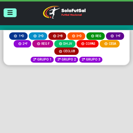
2ªB
3ªD
REG
1ªD
2ªD
1ªF
2ªF
REG F
DH JV
COPAS
CESA
CECLUB
2ª GRUPO 1
2ª GRUPO 2
2ª GRUPO 3