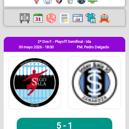
2ª Dvs F. - Playoff Semifinal - Ida
30 mayo 2026 - 18:00
P.M. Pedro Delgado
5
-
1