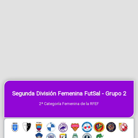
Segunda División Femenina FutSal - Grupo 2
2ª Categoría Femenina de la RFEF