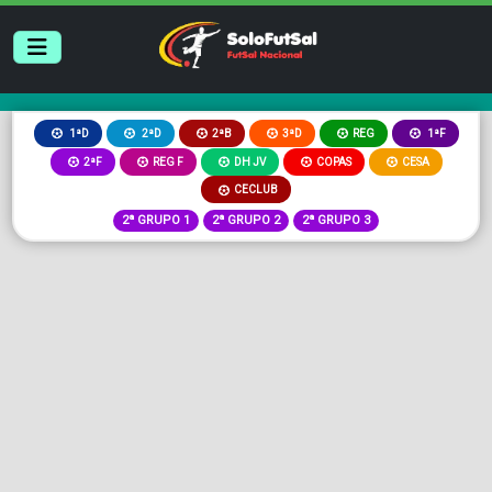
2ªB
3ªD
REG
1ªD
2ªD
1ªF
2ªF
REG F
DH JV
COPAS
CESA
CECLUB
2ª GRUPO 1
2ª GRUPO 2
2ª GRUPO 3