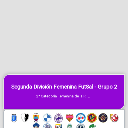
Segunda División Femenina FutSal - Grupo 2
2ª Categoría Femenina de la RFEF