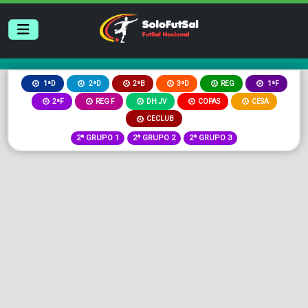
2ªB
3ªD
REG
1ªD
2ªD
1ªF
2ªF
REG F
DH JV
COPAS
CESA
CECLUB
2ª GRUPO 1
2ª GRUPO 2
2ª GRUPO 3