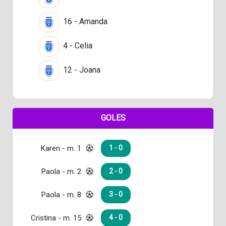
16 - Amanda
4 - Celia
12 - Joana
GOLES
Karen - m. 1
1 - 0
Paola - m. 2
2 - 0
Paola - m. 8
3 - 0
Cristina - m. 15
4 - 0