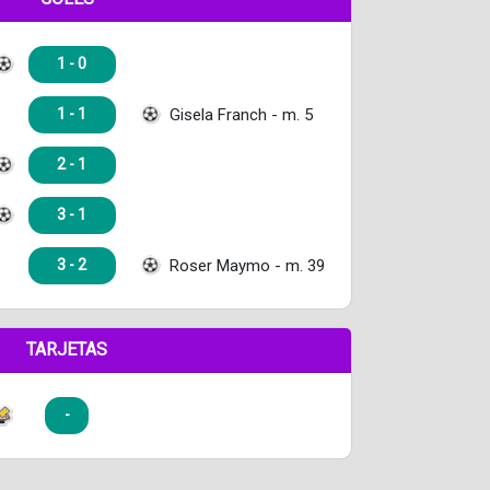
1 - 0
Gisela Franch - m. 5
1 - 1
2 - 1
3 - 1
Roser Maymo - m. 39
3 - 2
TARJETAS
-