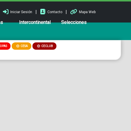
|
|
Iniciar Sesión
Contacto
Mapa Web
ns
Intercontinental
Selecciones
OPAS
CESA
CECLUB