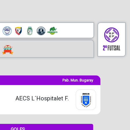
Pab. Mun. Bugaray
AECS L´Hospitalet F.
GOLES