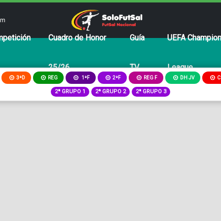
om
petición
Cuadro de Honor
Guía
UEFA Champio
25/26
TV
League
3ªD
REG
2ªF
REG F
DH JV
C
1ªF
2ª GRUPO 1
2ª GRUPO 2
2ª GRUPO 3