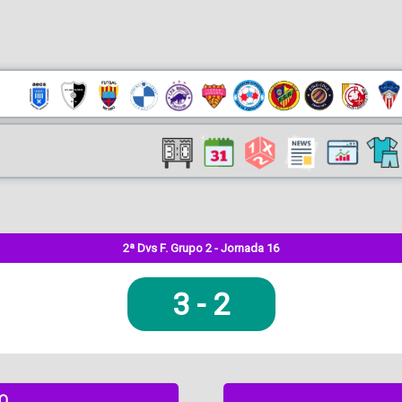
2ª Dvs F. Grupo 2 - Jornada 16
3
-
2
DO