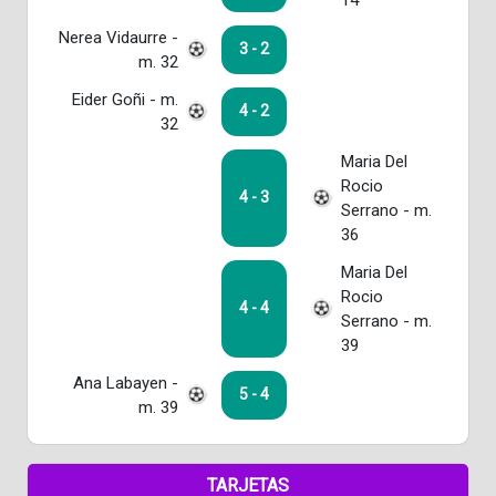
Nerea Vidaurre -
3 - 2
m. 32
Eider Goñi - m.
4 - 2
32
Maria Del
Rocio
4 - 3
Serrano - m.
36
Maria Del
Rocio
4 - 4
Serrano - m.
39
Ana Labayen -
5 - 4
m. 39
TARJETAS