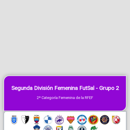
Segunda División Femenina FutSal - Grupo 2
2ª Categoría Femenina de la RFEF