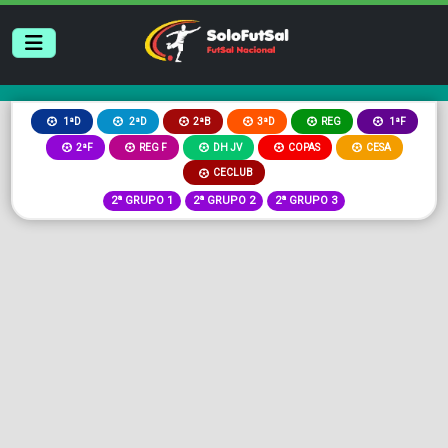
2ªB
3ªD
REG
1ªD
2ªD
1ªF
2ªF
REG F
DH JV
COPAS
CESA
CECLUB
2ª GRUPO 1
2ª GRUPO 2
2ª GRUPO 3