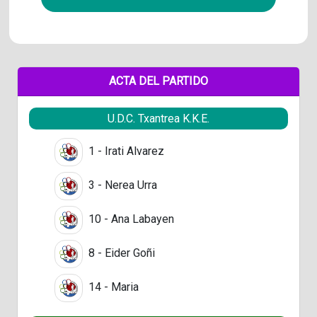
ACTA DEL PARTIDO
U.D.C. Txantrea K.K.E.
1 - Irati Alvarez
3 - Nerea Urra
10 - Ana Labayen
8 - Eider Goñi
14 - Maria