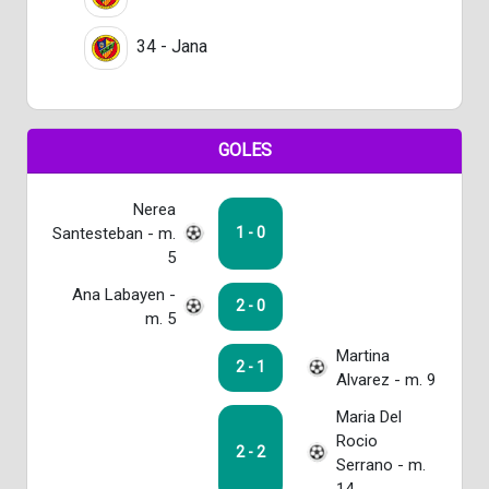
34 - Jana
GOLES
Nerea
Santesteban - m.
1 - 0
5
Ana Labayen -
2 - 0
m. 5
Martina
2 - 1
Alvarez - m. 9
Maria Del
Rocio
2 - 2
Serrano - m.
14