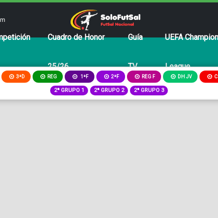
om
petición
Cuadro de Honor
Guía
UEFA Champio
25/26
TV
League
3ªD
REG
2ªF
REG F
DH JV
C
1ªF
2ª GRUPO 1
2ª GRUPO 2
2ª GRUPO 3