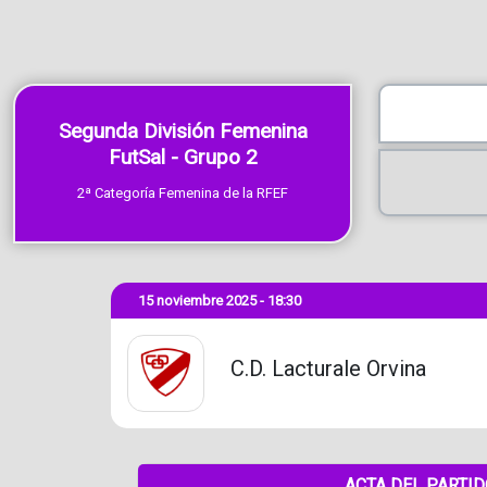
Segunda División Femenina
FutSal - Grupo 2
2ª Categoría Femenina de la RFEF
15 noviembre 2025 - 18:30
C.D. Lacturale Orvina
ACTA DEL PARTI