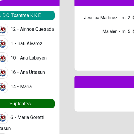
U.D.C. Txantrea K.K.E.
Jessica Martinez - m. 2
12 - Ainhoa Quesada
Maialen - m. 5
1 - Irati Alvarez
10 - Ana Labayen
16 - Ana Urtasun
14 - Maria
Suplentes
6 - Maria Goretti
tasun