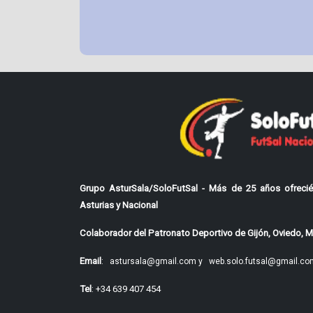
Grupo AsturSala/SoloFutSal - Más de 25 años ofrecié
Asturias y Nacional
Colaborador del Patronato Deportivo de Gijón, Oviedo, Mi
Email
:
astursala@gmail.com y
web.solo.futsal@gmail.co
Tel
: +34 639 407 454