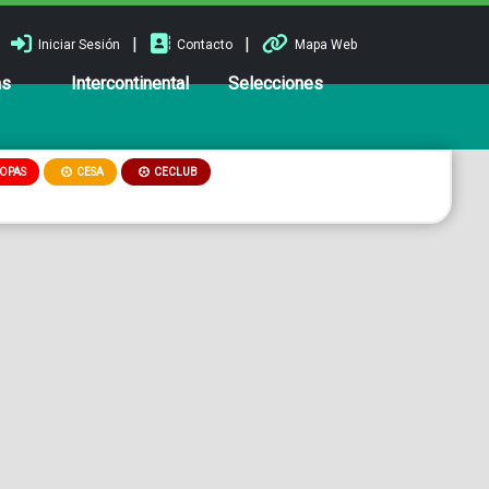
|
|
Iniciar Sesión
Contacto
Mapa Web
ns
Intercontinental
Selecciones
OPAS
CESA
CECLUB