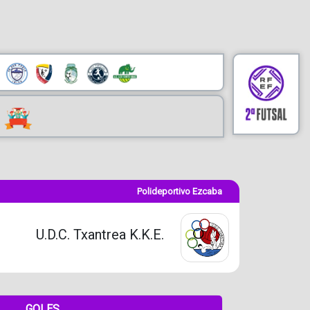
Polideportivo Ezcaba
U.D.C. Txantrea K.K.E.
GOLES