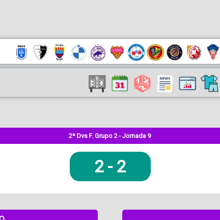
2ª Dvs F. Grupo 2 - Jornada 9
2
-
2
DO