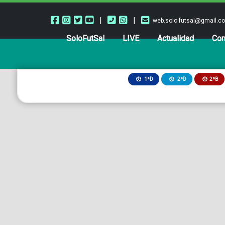
|
|
web.solo.futsal@gmail.c
SoloFutSal
LIVE
Actualidad
Com
2ªB
1ªD
2ªD