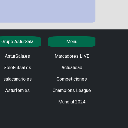
Grupo AsturSala
Menu
AsturSala.es
Marcadores LIVE
SoloFutsal.es
Actualidad
salacanario.es
Competiciones
Asturfem.es
Champions League
Mundial 2024