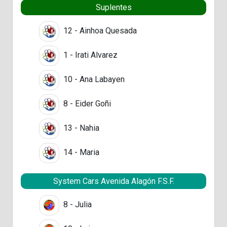
Suplentes
12 - Ainhoa Quesada
1 - Irati Alvarez
10 - Ana Labayen
8 - Eider Goñi
13 - Nahia
14 - Maria
System Cars Avenida Alagón F.S.F.
8 - Julia