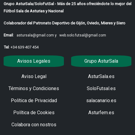
Grupo AsturSala/SoloFutSal - Más de 25 años ofreciéndote lo mejor del
Fútbol Sala de Asturias y Nacional
Colaborador del Patronato Deportivo de Gijón, Oviedo, Mieres y Siero
Email
:
astursala@gmail.com y
web.solo.futsal@gmail.com
Tel
: +34 639 407 454
Avisos Legales
Grupo AsturSala
Aviso Legal
AsturSala.es
Términos y Condiciones
SoloFutsal.es
Política de Privacidad
salacanario.es
Política de Cookies
Asturfem.es
Colabora con nostros