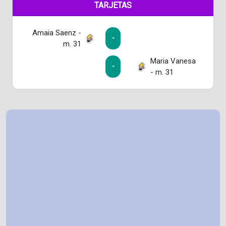
TARJETAS
Amaia Saenz -
-
m. 31
Maria Vanesa
-
- m. 31