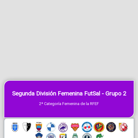
Segunda División Femenina FutSal - Grupo 2
2ª Categoría Femenina de la RFEF