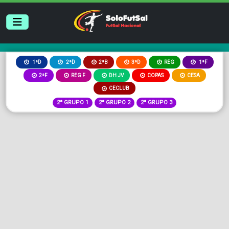
2ªB
3ªD
REG
1ªD
2ªD
1ªF
2ªF
REG F
DH JV
COPAS
CESA
CECLUB
2ª GRUPO 1
2ª GRUPO 2
2ª GRUPO 3