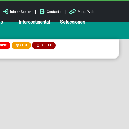
|
|
Iniciar Sesión
Contacto
Mapa Web
ns
Intercontinental
Selecciones
OPAS
CESA
CECLUB