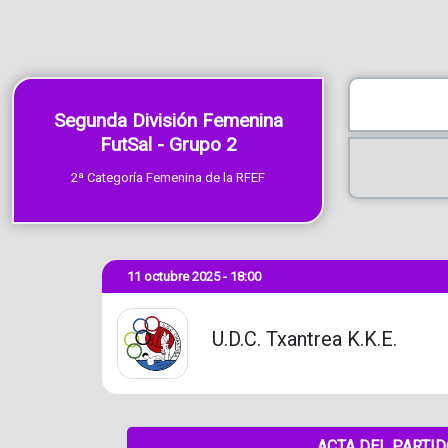
Segunda División Femenina
FutSal - Grupo 2
2ª Categoría Femenina de la RFEF
11 octubre 2025 - 18:00
U.D.C. Txantrea K.K.E.
ACTA DEL PARTI