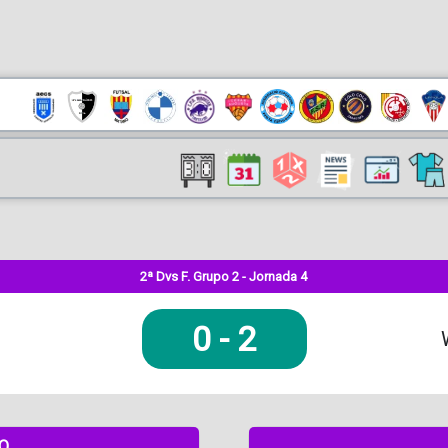
2ª Dvs F. Grupo 2 - Jornada 4
0
-
2
DO