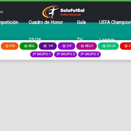
om
petición
Cuadro de Honor
Guía
UEFA Champio
25/26
TV
League
3ªD
REG
2ªF
REG F
DH JV
C
1ªF
2ª GRUPO 1
2ª GRUPO 2
2ª GRUPO 3