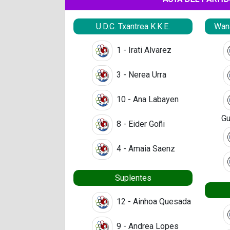
U.D.C. Txantrea K.K.E.
Wana
1 - Irati Alvarez
3 - Nerea Urra
10 - Ana Labayen
Gu
8 - Eider Goñi
4 - Amaia Saenz
Suplentes
12 - Ainhoa Quesada
9 - Andrea Lopes