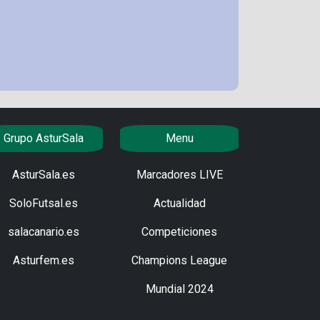
Grupo AsturSala
Menu
AsturSala.es
Marcadores LIVE
SoloFutsal.es
Actualidad
salacanario.es
Competiciones
Asturfem.es
Champions League
Mundial 2024