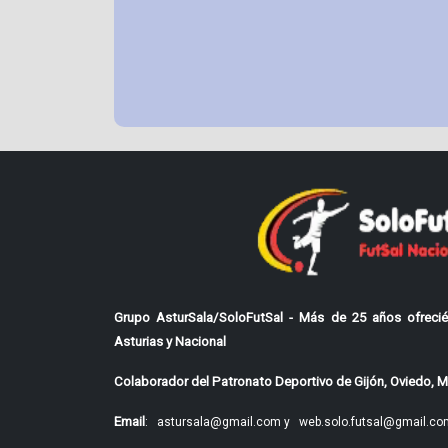
Grupo AsturSala/SoloFutSal - Más de 25 años ofrecié
Asturias y Nacional
Colaborador del Patronato Deportivo de Gijón, Oviedo, Mi
Email
:
astursala@gmail.com y
web.solo.futsal@gmail.co