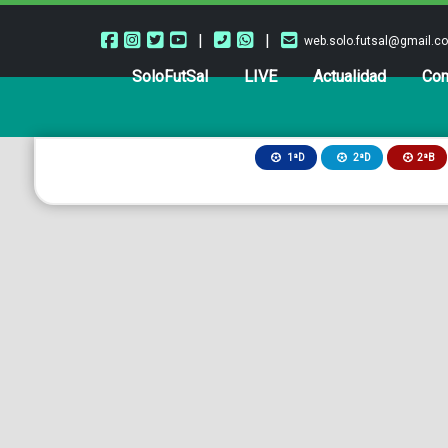
|
|
web.solo.futsal@gmail.c
SoloFutSal
LIVE
Actualidad
Com
2ªB
1ªD
2ªD