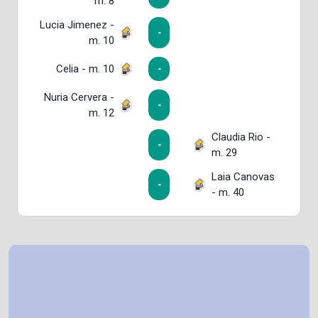
m. 8
Lucia Jimenez -
-
m. 10
Celia - m. 10
-
Nuria Cervera -
-
m. 12
Claudia Rio -
-
m. 29
Laia Canovas
-
- m. 40