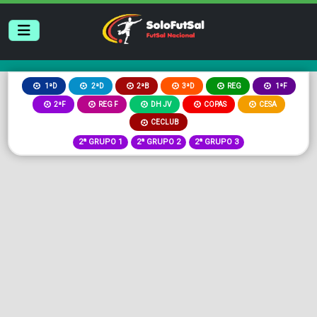
2ªB
3ªD
REG
1ªD
2ªD
1ªF
2ªF
REG F
DH JV
COPAS
CESA
CECLUB
2ª GRUPO 1
2ª GRUPO 2
2ª GRUPO 3