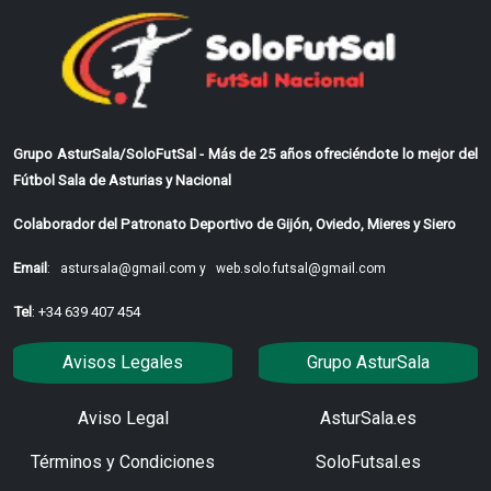
Grupo AsturSala/SoloFutSal - Más de 25 años ofreciéndote lo mejor del
Fútbol Sala de Asturias y Nacional
Colaborador del Patronato Deportivo de Gijón, Oviedo, Mieres y Siero
Email
:
astursala@gmail.com y
web.solo.futsal@gmail.com
Tel
: +34 639 407 454
Avisos Legales
Grupo AsturSala
Aviso Legal
AsturSala.es
Términos y Condiciones
SoloFutsal.es