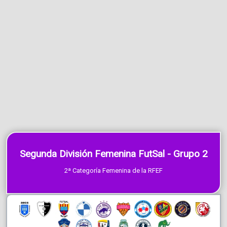
Segunda División Femenina FutSal - Grupo 2
2ª Categoría Femenina de la RFEF