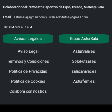
Colaborador del Patronato Deportivo de Gijón, Oviedo, Mieres y Siero
Email
:
astursala@gmail.com y
web.solo.futsal@gmail.com
Tel
: +34 639 407 454
Avisos Legales
Grupo AsturSala
Aviso Legal
AsturSala.es
Términos y Condiciones
SoloFutsal.es
Política de Privacidad
salacanario.es
Política de Cookies
Asturfem.es
Colabora con nostros