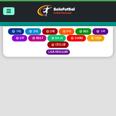
2ªB
3ªD
REG
1ªD
2ªD
1ªF
2ªF
REG F
DH JV
COPAS
CESA
CECLUB
LIGA REGULAR