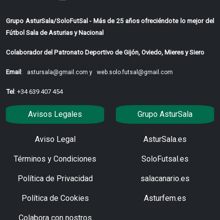
Grupo AsturSala/SoloFutSal - Más de 25 años ofreciéndote lo mejor del
Fútbol Sala de Asturias y Nacional
Colaborador del Patronato Deportivo de Gijón, Oviedo, Mieres y Siero
Email
:
astursala@gmail.com y
web.solo.futsal@gmail.com
Tel
: +34 639 407 454
Avisos Legales
Grupo AsturSala
Aviso Legal
AsturSala.es
Términos y Condiciones
SoloFutsal.es
Política de Privacidad
salacanario.es
Política de Cookies
Asturfem.es
Colabora con nostros