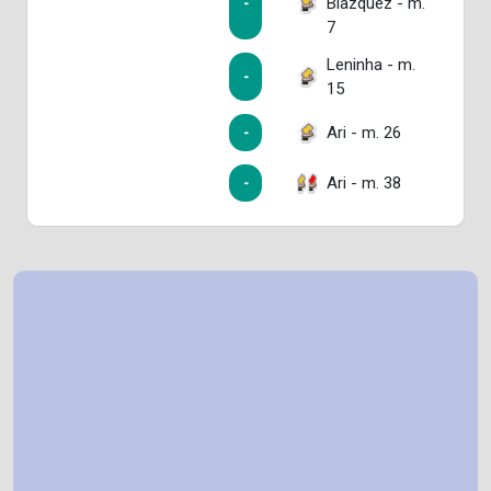
Blazquez - m.
-
7
Leninha - m.
-
15
Ari - m. 26
-
Ari - m. 38
-