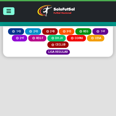
2ªB
3ªD
REG
1ªD
2ªD
1ªF
2ªF
REG F
DH JV
COPAS
CESA
CECLUB
LIGA REGULAR