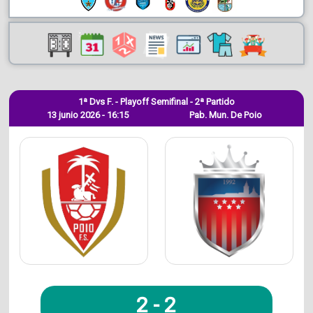
1ª Dvs F. - Playoff Semifinal - 2ª Partido
13 junio 2026 - 16:15
Pab. Mun. De Poio
2
-
2