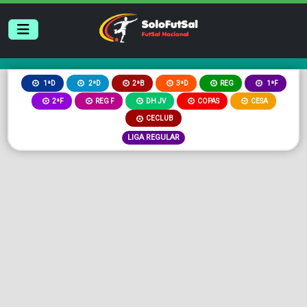
2ªB
3ªD
REG
1ªD
2ªD
1ªF
2ªF
REG F
DH JV
COPAS
CESA
CECLUB
LIGA REGULAR