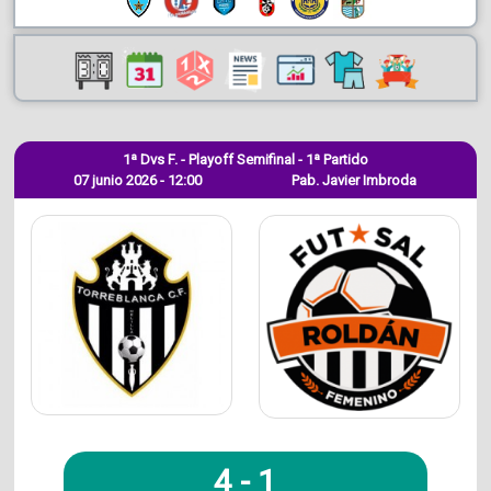
1ª Dvs F. - Playoff Semifinal - 1ª Partido
07 junio 2026 - 12:00
Pab. Javier Imbroda
4
-
1