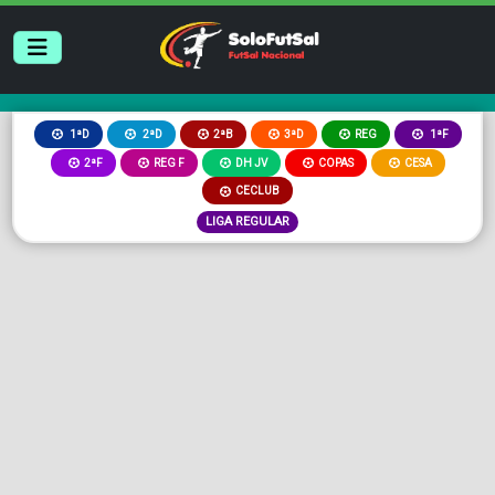
2ªB
3ªD
REG
1ªD
2ªD
1ªF
2ªF
REG F
DH JV
COPAS
CESA
CECLUB
LIGA REGULAR