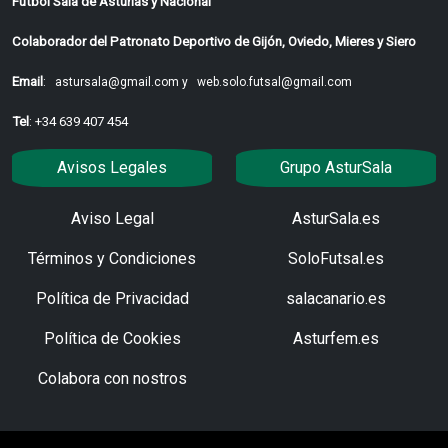
Fútbol Sala de Asturias y Nacional
Colaborador del Patronato Deportivo de Gijón, Oviedo, Mieres y Siero
Email
:
astursala@gmail.com y
web.solo.futsal@gmail.com
Tel
: +34 639 407 454
Avisos Legales
Grupo AsturSala
Aviso Legal
AsturSala.es
Términos y Condiciones
SoloFutsal.es
Política de Privacidad
salacanario.es
Política de Cookies
Asturfem.es
Colabora con nostros