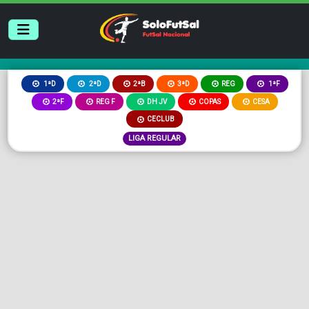
2ªB
3ªD
REG
1ªD
2ªD
1ªF
2ªF
REG F
DH JV
COPAS
CESA
CECLUB
LIGA REGULAR