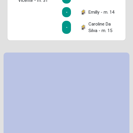
Vicente - m. 31
Emilly - m. 14
-
Caroline Da
-
Silva - m. 15