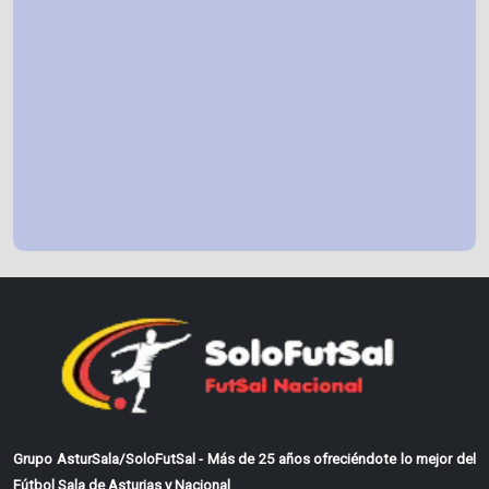
Grupo AsturSala/SoloFutSal - Más de 25 años ofreciéndote lo mejor del
Fútbol Sala de Asturias y Nacional