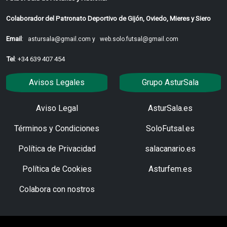
Colaborador del Patronato Deportivo de Gijón, Oviedo, Mieres y Siero
Email
:
astursala@gmail.com y
web.solo.futsal@gmail.com
Tel
: +34 639 407 454
Avisos Legales
Grupo AsturSala
Aviso Legal
AsturSala.es
Términos y Condiciones
SoloFutsal.es
Política de Privacidad
salacanario.es
Política de Cookies
Asturfem.es
Colabora con nostros