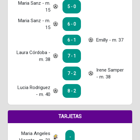
Maria Sanz - m.
5 - 0
15
Maria Sanz - m.
6 - 0
15
Emilly - m. 37
6 - 1
Laura Córdoba -
7 - 1
m. 38
Irene Samper
7 - 2
- m. 38
Lucia Rodriguez
8 - 2
- m. 40
TARJETAS
Maria Angeles
-