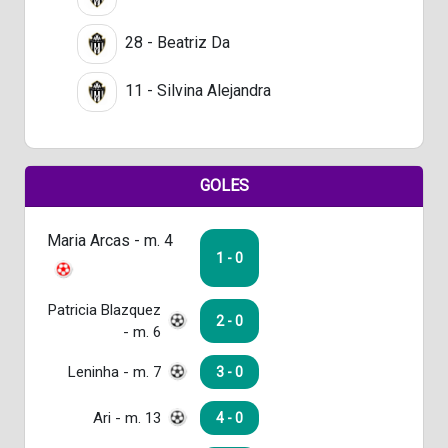
28 - Beatriz Da
11 - Silvina Alejandra
GOLES
Maria Arcas - m. 4
1 - 0
Patricia Blazquez
2 - 0
- m. 6
Leninha - m. 7
3 - 0
Ari - m. 13
4 - 0