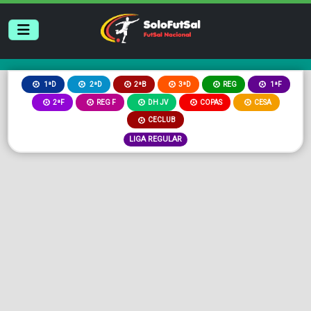
2ªB
3ªD
REG
1ªD
2ªD
1ªF
2ªF
REG F
DH JV
COPAS
CESA
CECLUB
LIGA REGULAR