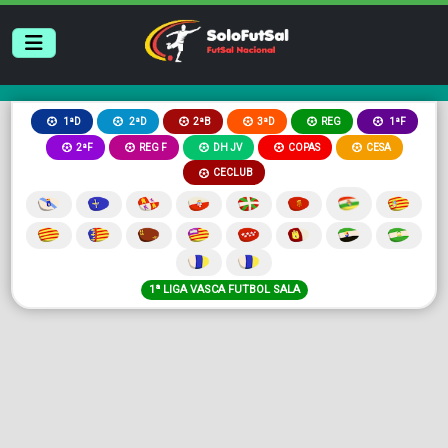
2ªB
3ªD
REG
1ªD
2ªD
1ªF
2ªF
REG F
DH JV
COPAS
CESA
CECLUB
1ª LIGA VASCA FUTBOL SALA