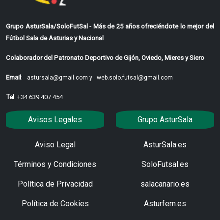
Grupo AsturSala/SoloFutSal - Más de 25 años ofreciéndote lo mejor del
Fútbol Sala de Asturias y Nacional
Colaborador del Patronato Deportivo de Gijón, Oviedo, Mieres y Siero
Email
:
astursala@gmail.com y
web.solo.futsal@gmail.com
Tel
: +34 639 407 454
Avisos Legales
Grupo AsturSala
Aviso Legal
AsturSala.es
Términos y Condiciones
SoloFutsal.es
Política de Privacidad
salacanario.es
Política de Cookies
Asturfem.es