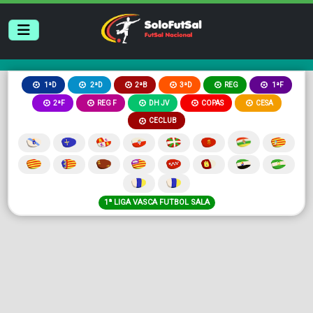
2ªB
3ªD
REG
1ªD
2ªD
1ªF
2ªF
REG F
DH JV
COPAS
CESA
CECLUB
1ª LIGA VASCA FUTBOL SALA