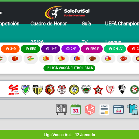
om
petición
Cuadro de Honor
Guía
UEFA Champio
25/26
TV
League
3ªD
REG
2ªF
REG F
DH JV
C
1ªF
1ª LIGA VASCA FUTBOL SALA
Liga Vasca Aut. - 12 Jornada