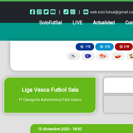
|
|
web.solo.futsal@gmail.c
SoloFutSal
LIVE
Actualidad
Com
2ªB
1ªD
2ªD
Liga Vasca Futbol Sala
1ª Categoría Autonómica País Vasco
13 diciembre 2025 - 18:30