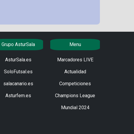
Grupo AsturSala
Menu
AsturSala.es
Marcadores LIVE
SoloFutsal.es
Actualidad
salacanario.es
Competiciones
Asturfem.es
Champions League
Mundial 2024