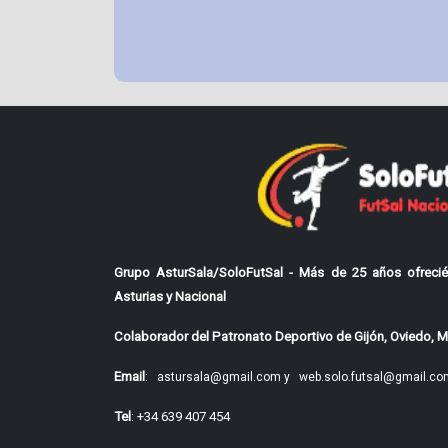
Grupo AsturSala/SoloFutSal - Más de 25 años ofrecié
Asturias y Nacional
Colaborador del Patronato Deportivo de Gijón, Oviedo, Mi
Email
:
astursala@gmail.com y
web.solo.futsal@gmail.co
Tel
: +34 639 407 454