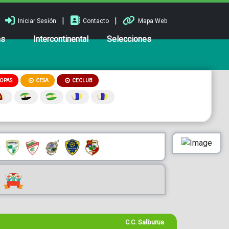
|
|
Iniciar Sesión
Contacto
Mapa Web
ns
Intercontinental
Selecciones
OPAS
CESA
CECLUB
C.C. Salburua