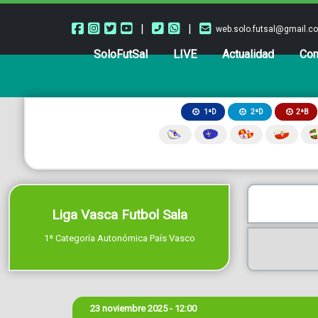
|
|
web.solo.futsal@gmail.c
SoloFutSal
LIVE
Actualidad
Com
2ªB
1ªD
2ªD
Liga Vasca Futbol Sala
1ª Categoría Autonómica País Vasco
23 noviembre 2025 - 12:00