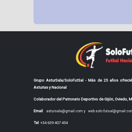
Grupo AsturSala/SoloFutSal - Más de 25 años ofrecié
Asturias y Nacional
Colaborador del Patronato Deportivo de Gijón, Oviedo, Mi
Email
:
astursala@gmail.com y
web.solo.futsal@gmail.co
Tel
: +34 639 407 454