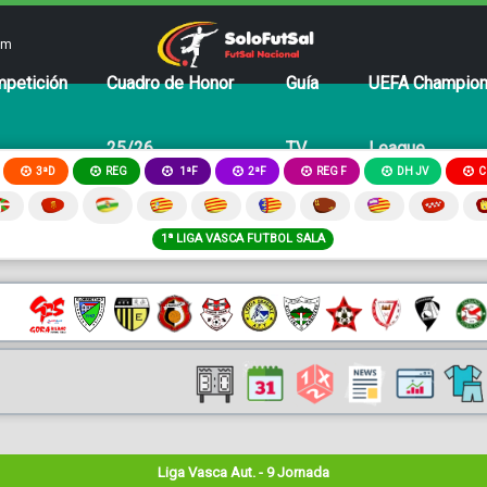
om
petición
Cuadro de Honor
Guía
UEFA Champio
25/26
TV
League
3ªD
REG
2ªF
REG F
DH JV
C
1ªF
1ª LIGA VASCA FUTBOL SALA
Liga Vasca Aut. - 9 Jornada