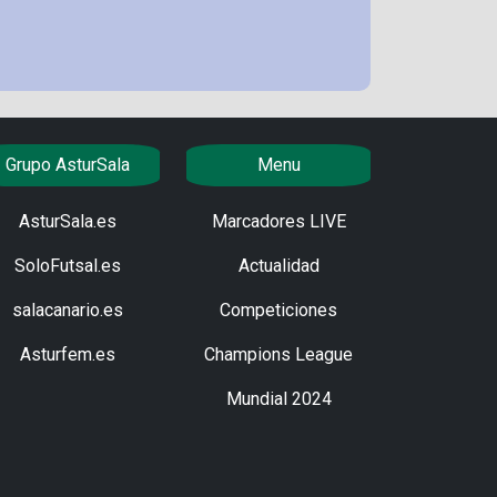
Grupo AsturSala
Menu
AsturSala.es
Marcadores LIVE
SoloFutsal.es
Actualidad
salacanario.es
Competiciones
Asturfem.es
Champions League
Mundial 2024