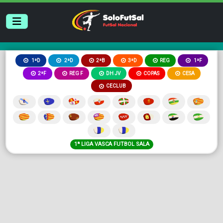
2ªB
3ªD
REG
1ªD
2ªD
1ªF
2ªF
REG F
DH JV
COPAS
CESA
CECLUB
1ª LIGA VASCA FUTBOL SALA