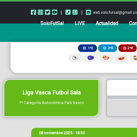
|
|
web.solo.futsal@gmail.c
SoloFutSal
LIVE
Actualidad
Com
2ªB
1ªD
2ªD
Liga Vasca Futbol Sala
1ª Categoría Autonómica País Vasco
08 noviembre 2025 - 18:30