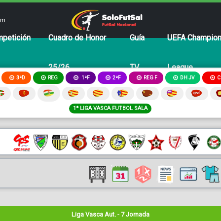
om
petición
Cuadro de Honor
Guía
UEFA Champio
25/26
TV
League
3ªD
REG
2ªF
REG F
DH JV
C
1ªF
1ª LIGA VASCA FUTBOL SALA
Liga Vasca Aut. - 7 Jornada