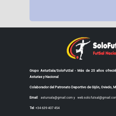
Grupo AsturSala/SoloFutSal - Más de 25 años ofrecié
Asturias y Nacional
Colaborador del Patronato Deportivo de Gijón, Oviedo, Mi
Email
:
astursala@gmail.com y
web.solo.futsal@gmail.co
Tel
: +34 639 407 454