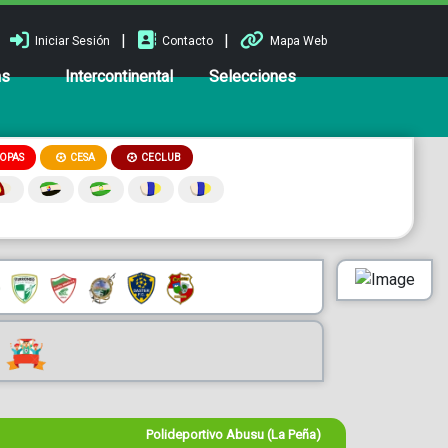
|
|
Iniciar Sesión
Contacto
Mapa Web
ns
Intercontinental
Selecciones
OPAS
CESA
CECLUB
Polideportivo Abusu (La Peña)