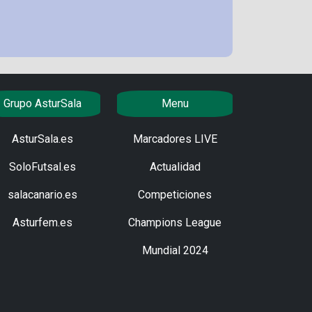
Grupo AsturSala
Menu
AsturSala.es
Marcadores LIVE
SoloFutsal.es
Actualidad
salacanario.es
Competiciones
Asturfem.es
Champions League
Mundial 2024