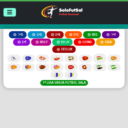
2ªB
3ªD
REG
1ªD
2ªD
1ªF
2ªF
REG F
DH JV
COPAS
CESA
CECLUB
1ª LIGA VASCA FUTBOL SALA