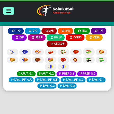
2ªB
3ªD
REG
1ªD
2ªD
1ªF
2ªF
REG F
DH JV
COPAS
CESA
CECLUB
1ª AUT. G.1
1ª AUT. G.2
1ª PREF G.1
1ª PREF. G.2
1ª DVS. 2ªF. G.A
1ª DVS. 2ªF. G.B
1ª DVS. 2ªF. G.C
1ª DVS. G.1
1ª DVS. G.2
1ª DVS. G.3