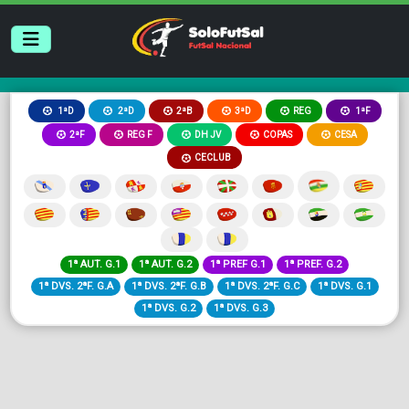
2ªB
3ªD
REG
1ªD
2ªD
1ªF
2ªF
REG F
DH JV
COPAS
CESA
CECLUB
1ª AUT. G.1
1ª AUT. G.2
1ª PREF G.1
1ª PREF. G.2
1ª DVS. 2ªF. G.A
1ª DVS. 2ªF. G.B
1ª DVS. 2ªF. G.C
1ª DVS. G.1
1ª DVS. G.2
1ª DVS. G.3