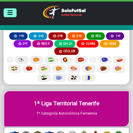
2ªB
3ªD
REG
1ªD
2ªD
1ªF
2ªF
REG F
DH JV
COPAS
CESA
CECLUB
1ª Liga Territorial Tenerife
1ª Categoría Autonómica Femenina