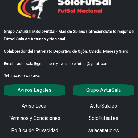
Grupo AsturSala/SoloFutSal - Más de 25 años ofreciéndote lo mejor del
Fútbol Sala de Asturias y Nacional
Colaborador del Patronato Deportivo de Gijón, Oviedo, Mieres y Siero
Email
:
astursala@gmail.com y
web.solo.futsal@gmail.com
Tel
: +34 639 407 454
Avisos Legales
Grupo AsturSala
Aviso Legal
AsturSala.es
Términos y Condiciones
SoloFutsal.es
Política de Privacidad
salacanario.es