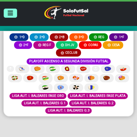
2ªB
3ªD
REG
1ªD
2ªD
1ªF
2ªF
REG F
DH JV
COPAS
CESA
CECLUB
PLAYOFF ASCENSO A SEGUNDA DIVISIÓN FUTSAL
LIGA AUT. I. BALEARES FASE ORO
LIGA AUT. I. BALEARES FASE PLATA
LIGA AUT. I. BALEARES G.1
LIGA AUT. I. BALEARES G.2
LIGA AUT. I. BALEARES G.3