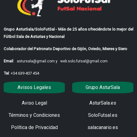
Grupo AsturSala/SoloFutSal - Más de 25 años ofreciéndote lo mejor del
Fútbol Sala de Asturias y Nacional
Colaborador del Patronato Deportivo de Gijón, Oviedo, Mieres y Siero
Email
:
astursala@gmail.com y
web.solo.futsal@gmail.com
Tel
: +34 639 407 454
Avisos Legales
Grupo AsturSala
Aviso Legal
AsturSala.es
Términos y Condiciones
SoloFutsal.es
Política de Privacidad
salacanario.es