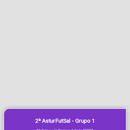
2ª AsturFutSal - Grupo 1