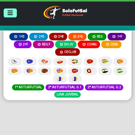
2ªB
3ªD
REG
1ªD
2ªD
1ªF
2ªF
REG F
DH JV
COPAS
CESA
CECLUB
1ª ASTURFUTSAL
2ª ASTURFUTSAL G.1
2ª ASTURFUTSAL G.2
LIGA JUVENIL