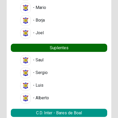
- Mario
- Borja
- Joel
Suplentes
- Saul
- Sergio
- Luis
- Alberto
C.D. Inter - Bares de Boal