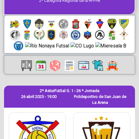
2ª Categoría Regional de la RFFPA
2ª AsturFutSal G. 1 - 26 ª Jornada
26 abril 2025 - 19:00
Polideportivo de San Juan de
La Arena