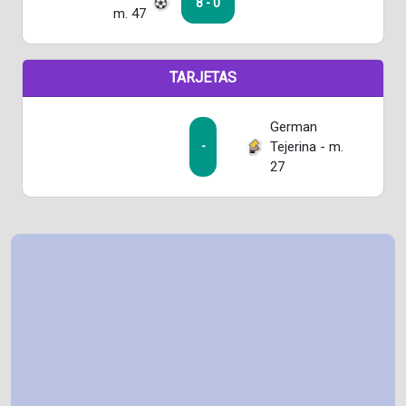
8 - 0
m. 47
TARJETAS
German
Tejerina - m.
-
27