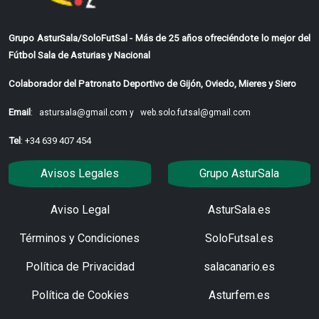
Grupo AsturSala/SoloFutSal - Más de 25 años ofreciéndote lo mejor del
Fútbol Sala de Asturias y Nacional
Colaborador del Patronato Deportivo de Gijón, Oviedo, Mieres y Siero
Email
:
astursala@gmail.com y
web.solo.futsal@gmail.com
Tel
: +34 639 407 454
Avisos Legales
Grupo AsturSala
Aviso Legal
AsturSala.es
Términos y Condiciones
SoloFutsal.es
Política de Privacidad
salacanario.es
Política de Cookies
Asturfem.es