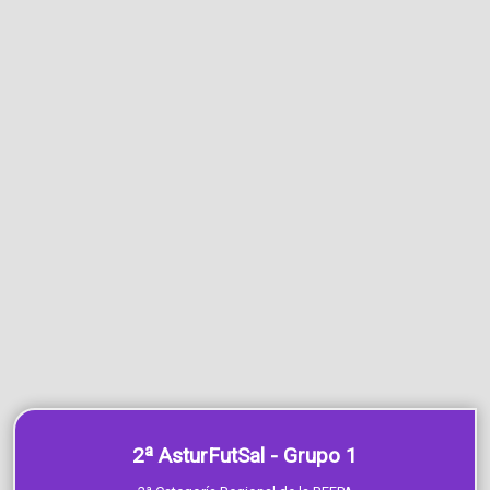
2ª AsturFutSal - Grupo 1