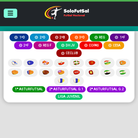
2ªB
3ªD
REG
1ªD
2ªD
1ªF
2ªF
REG F
DH JV
COPAS
CESA
CECLUB
1ª ASTURFUTSAL
2ª ASTURFUTSAL G.1
2ª ASTURFUTSAL G.2
LIGA JUVENIL