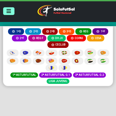
2ªB
3ªD
REG
1ªD
2ªD
1ªF
2ªF
REG F
DH JV
COPAS
CESA
CECLUB
1ª ASTURFUTSAL
2ª ASTURFUTSAL G.1
2ª ASTURFUTSAL G.2
LIGA JUVENIL