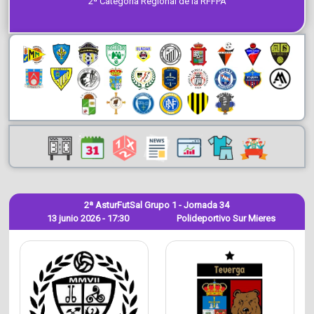
2ª Categoría Regional de la RFFPA
2ª AsturFutSal Grupo 1 - Jornada 34
13 junio 2026 - 17:30
Polideportivo Sur Mieres