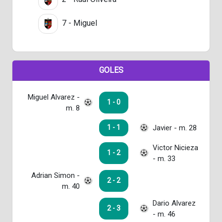
7 - Miguel
GOLES
Miguel Alvarez -
1 - 0
m. 8
Javier - m. 28
1 - 1
Victor Nicieza
1 - 2
- m. 33
Adrian Simon -
2 - 2
m. 40
Dario Alvarez
2 - 3
- m. 46