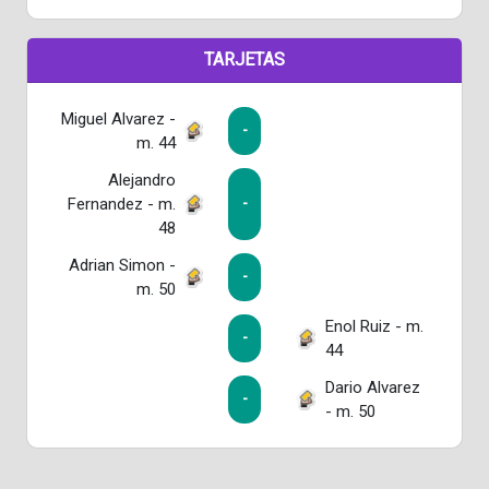
TARJETAS
Miguel Alvarez -
-
m. 44
Alejandro
Fernandez - m.
-
48
Adrian Simon -
-
m. 50
Enol Ruiz - m.
-
44
Dario Alvarez
-
- m. 50