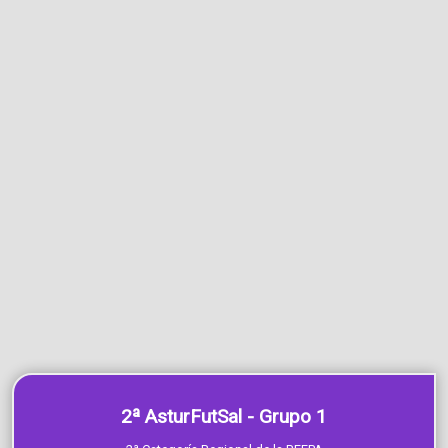
2ª AsturFutSal - Grupo 1